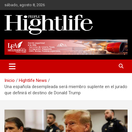
Saltar
sábado, agosto 8, 2026
al
contenido
Millonarios, negocios y mucho más
Hight Life People
Inicio
Hightlife News
Una española desempleada será miembro suplente en el jurado
que definirá el destino de Donald Trump