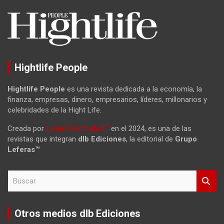
Hightlife People
Hightlife People
es una revista dedicada a la economía, la
finanza, empresas, dinero, empresarios, líderes, millonarios y
celebridades de la Hight Life.
Creada por
León Fernández™
en el 2024, es una de las
revistas que integran
dlb Ediciones
, la editorial de
Grupo
Leferas™
B
u
s
c
Otros medios dlb Ediciones
a