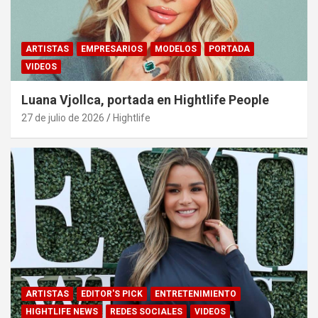
ARTISTAS
EMPRESARIOS
MODELOS
PORTADA
VIDEOS
Luana Vjollca, portada en Hightlife People
27 de julio de 2026
Hightlife
ARTISTAS
EDITOR'S PICK
ENTRETENIMIENTO
HIGHTLIFE NEWS
REDES SOCIALES
VIDEOS