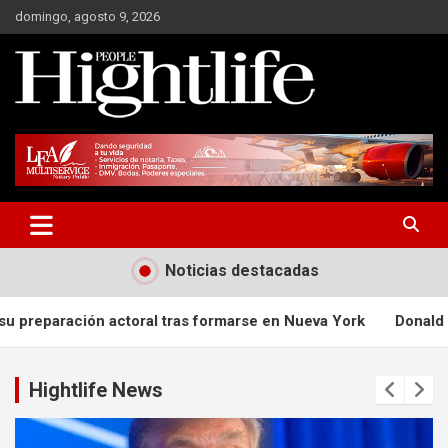
Saltar
domingo, agosto 9, 2026
al
contenido
Millonarios, negocios y mucho más
Hight Life People
Noticias destacadas
 formarse en Nueva York
Donald Trump bromea durante la cen
Hightlife News