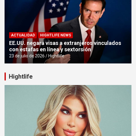
ACTUALIDAD
HIGHTLIFE NEWS
EE.UU. negará visas a extranjeros vinculados
con estafas en línea y sextorsión
23 de julio de 2026
Hightlife
Hightlife