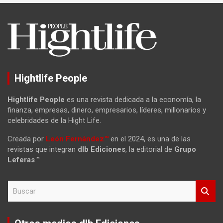
Hightlife People
Hightlife People
es una revista dedicada a la economía, la
finanza, empresas, dinero, empresarios, líderes, millonarios y
celebridades de la Hight Life.
Creada por
León Fernández™
en el 2024, es una de las
revistas que integran
dlb Ediciones
, la editorial de
Grupo
Leferas™
B
u
s
c