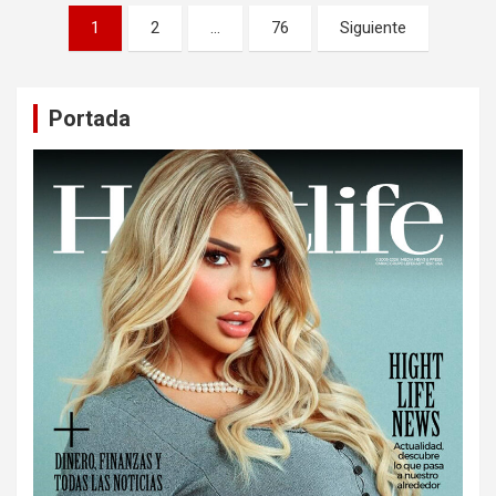
Paginación
1
2
…
76
Siguiente
de
entradas
Portada