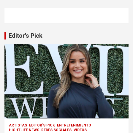
Editor’s Pick
ARTISTAS
EDITOR'S PICK
ENTRETENIMIENTO
HIGHTLIFE NEWS
REDES SOCIALES
VIDEOS