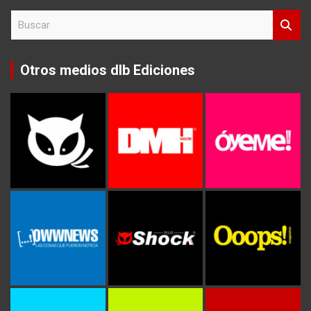
B
u
s
c
Otros medios dlb Ediciones
a
r