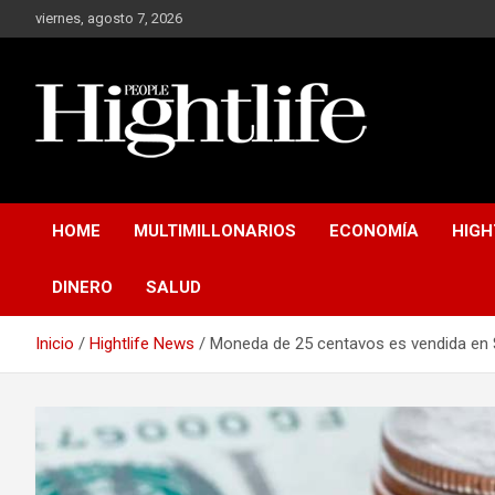
Saltar
viernes, agosto 7, 2026
al
contenido
Millonarios, negocios y mucho más
Hight Life People
HOME
MULTIMILLONARIOS
ECONOMÍA
HIGH
DINERO
SALUD
Inicio
Hightlife News
Moneda de 25 centavos es vendida en 