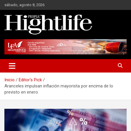
Saltar
sábado, agosto 8, 2026
al
contenido
Millonarios, negocios y mucho más
Hight Life People
Inicio
Editor's Pick
Aranceles impulsan inflación mayorista por encima de lo
previsto en enero