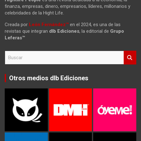
finanza, empresas, dinero, empresarios, líderes, millonarios y
celebridades de la Hight Life.
Creada por
León Fernández™
en el 2024, es una de las
revistas que integran
dlb Ediciones
, la editorial de
Grupo
Leferas™
B
u
s
c
Otros medios dlb Ediciones
a
r