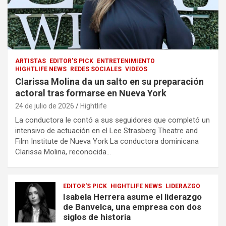
ARTISTAS
EDITOR'S PICK
ENTRETENIMIENTO
HIGHTLIFE NEWS
REDES SOCIALES
VIDEOS
Clarissa Molina da un salto en su preparación
actoral tras formarse en Nueva York
24 de julio de 2026
Hightlife
La conductora le contó a sus seguidores que completó un
intensivo de actuación en el Lee Strasberg Theatre and
Film Institute de Nueva York La conductora dominicana
Clarissa Molina, reconocida…
EDITOR'S PICK
HIGHTLIFE NEWS
LIDERAZGO
Isabela Herrera asume el liderazgo
de Banvelca, una empresa con dos
siglos de historia