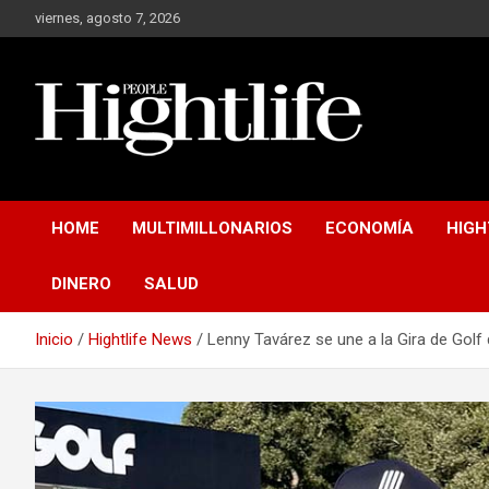
Saltar
viernes, agosto 7, 2026
al
contenido
Millonarios, negocios y mucho más
Hight Life People
HOME
MULTIMILLONARIOS
ECONOMÍA
HIGH
DINERO
SALUD
Inicio
Hightlife News
Lenny Tavárez se une a la Gira de Golf