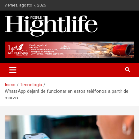
Saltar
viernes, agosto 7, 2026
al
contenido
Millonarios, negocios y mucho más
Hight Life People
Inicio
Tecnología
WhatsApp dejará de funcionar en estos teléfonos a partir de
marzo