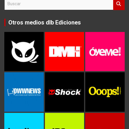
B
u
s
c
Otros medios dlb Ediciones
a
r