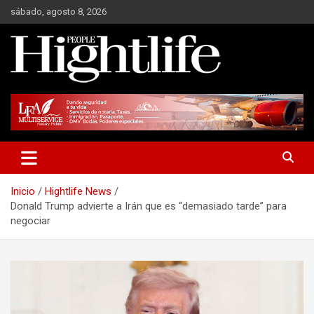
Saltar
sábado, agosto 8, 2026
al
contenido
Millonarios, negocios y mucho más
Hight Life People
Inicio
Hightlife News
Donald Trump advierte a Irán que es “demasiado tarde” para
negociar