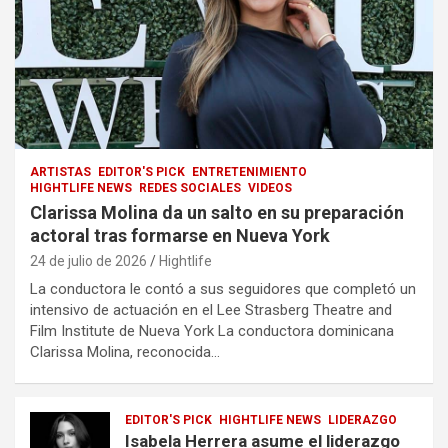
ARTISTAS
EDITOR'S PICK
ENTRETENIMIENTO
HIGHTLIFE NEWS
REDES SOCIALES
VIDEOS
Clarissa Molina da un salto en su preparación
actoral tras formarse en Nueva York
24 de julio de 2026
Hightlife
La conductora le contó a sus seguidores que completó un
intensivo de actuación en el Lee Strasberg Theatre and
Film Institute de Nueva York La conductora dominicana
Clarissa Molina, reconocida…
EDITOR'S PICK
HIGHTLIFE NEWS
LIDERAZGO
Isabela Herrera asume el liderazgo