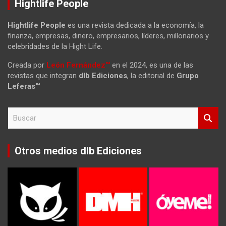
Hightlife People
Hightlife People
es una revista dedicada a la economía, la
finanza, empresas, dinero, empresarios, líderes, millonarios y
celebridades de la Hight Life.
Creada por
León Fernández™
en el 2024, es una de las
revistas que integran
dlb Ediciones
, la editorial de
Grupo
Leferas™
B
u
s
c
Otros medios dlb Ediciones
a
r