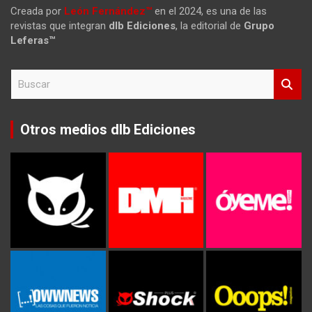
Creada por
León Fernández™
en el 2024, es una de las
revistas que integran
dlb Ediciones
, la editorial de
Grupo
Leferas™
B
u
s
c
Otros medios dlb Ediciones
a
r