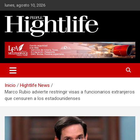
Saltar
lunes, agosto 10, 2026
al
contenido
Millonarios, negocios y mucho más
Hight Life People
Inicio
Hightlife News
Marco Rubio advierte restringir visas a funcionarios extranjeros
que censuren a los estadounidenses