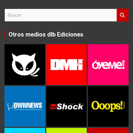
B
u
s
c
Otros medios dlb Ediciones
a
r