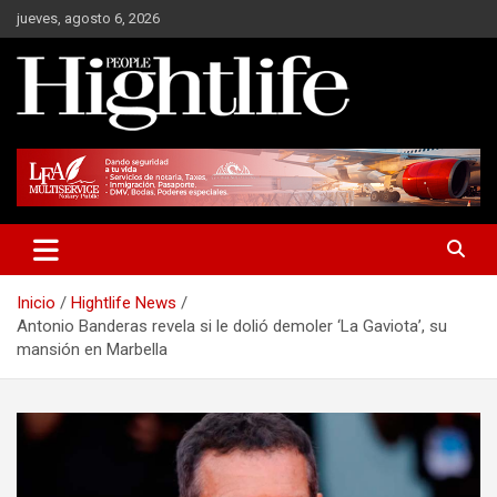
Saltar
jueves, agosto 6, 2026
al
contenido
Millonarios, negocios y mucho más
Hight Life People
Inicio
Hightlife News
Antonio Banderas revela si le dolió demoler ‘La Gaviota’, su
mansión en Marbella