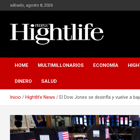
Saltar
sábado, agosto 8, 2026
al
contenido
Millonarios, negocios y mucho más
Hight Life People
HOME
MULTIMILLONARIOS
ECONOMÍA
HIGH
DINERO
SALUD
Inicio
Hightlife News
El Dow Jones se desinfla y vuelve a baj