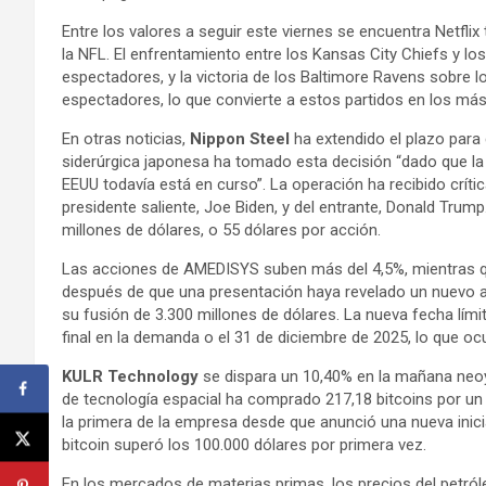
Entre los valores a seguir este viernes se encuentra Netflix
la NFL. El enfrentamiento entre los Kansas City Chiefs y lo
espectadores, y la victoria de los Baltimore Ravens sobre
espectadores, lo que convierte a estos partidos en los más 
En otras noticias,
Nippon Steel
ha extendido el plazo para
siderúrgica japonesa ha tomado esta decisión “dado que la 
EEUU todavía está en curso”. La operación ha recibido críti
presidente saliente, Joe Biden, y del entrante, Donald Trum
millones de dólares, o 55 dólares por acción.
Las acciones de AMEDISYS suben más del 4,5%, mientras qu
después de que una presentación haya revelado un nuevo ac
su fusión de 3.300 millones de dólares. La nueva fecha lími
final en la demanda o el 31 de diciembre de 2025, lo que oc
KULR Technology
se dispara un 10,40% en la mañana neo
de tecnología espacial ha comprado 217,18 bitcoins por un
la primera de la empresa desde que anunció una nueva inicia
bitcoin superó los 100.000 dólares por primera vez.
En los mercados de materias primas, los precios del petró