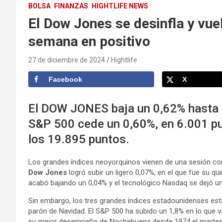
BOLSA
FINANZAS
HIGHTLIFE NEWS
El Dow Jones se desinfla y vue
semana en positivo
27 de diciembre de 2024
Hightlife
Facebook
X
El DOW JONES baja un 0,62% hasta l
S&P 500 cede un 0,60%, en 6.001 pu
los 19.895 puntos.
Los grandes índices neoyorquinos vienen de una sesión co
Dow Jones
logró subir un ligero 0,07%, en el que fue su q
acabó bajando un 0,04% y el tecnológico Nasdaq se dejó un
Sin embargo, los tres grandes índices estadounidenses est
parón de Navidad. El S&P 500 ha subido un 1,8% en lo que va
su mejor desempeño de Nochebuena desde 1974 el martes