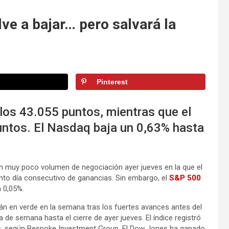
lve a bajar… pero salvará la
Pinterest
os 43.055 puntos, mientras que el
ntos. El Nasdaq baja un 0,63% hasta
n muy poco volumen de negociación ayer jueves en la que el
uinto día consecutivo de ganancias. Sin embargo, el
S&P 500
 0,05%.
án en verde en la semana tras los fuertes avances antes del
 de semana hasta el cierre de ayer jueves. El índice registró
, según Bespoke Investment Group. El Dow Jones ha ganado