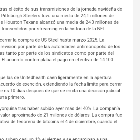
 tras el éxito de sus transmisiones de la jornada navideña de
s Pittsburgh Steelers tuvo una media de 24,1 millones de
 los Houston Texans alcanzó una media de 24,3 millones de
transmitidos por streaming en la historia de la NFL.
 cerrar la compra de US Steel hasta marzo 2025. La
revisión por parte de las autoridades antimonopolio de los
cas tanto por parte de los sindicatos como por parte del
p. El acuerdo contemplaba el pago en efectivo de 14.100
e las de Unitedhealth caen ligeramente en la apertura
uerdo de exención, extendiendo la fecha límite para cerrar
te es 10 días después de que se emita una decisión judicial
urra primero.
yorquina tras haber subido ayer más del 40%. La compañía
 valor aproximado de 21 millones de dólares. La compra fue
tiva de tesorería de bitcoins el 4 de diciembre, cuando el
leo suben casi un 1% el viernes y se encaminan a una