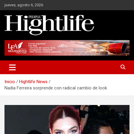
Saltar
jueves, agosto 6, 2026
al
contenido
Millonarios, negocios y mucho más
Hight Life People
Inicio
Hightlife News
Nadia Ferreira sorprende con radical cambio de look