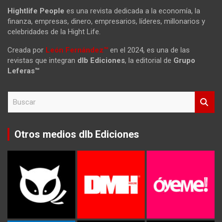
Hightlife People
es una revista dedicada a la economía, la
finanza, empresas, dinero, empresarios, líderes, millonarios y
celebridades de la Hight Life.
Creada por
León Fernández™
en el 2024, es una de las
revistas que integran
dlb Ediciones
, la editorial de
Grupo
Leferas™
B
u
s
c
Otros medios dlb Ediciones
a
r